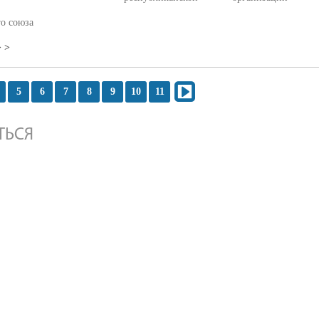
о союза
 >
5
6
7
8
9
10
11
ТЬСЯ