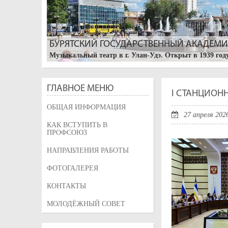
БУРЯТСКИЙ ГОСУДАРСТВЕННЫЙ АКАДЕМИЧ
Музыкальный театр в г. Улан-Удэ. Открыт в 1939 году
ГЛАВНОЕ МЕНЮ
I СТАНЦИОН
ОБЩАЯ ИНФОРМАЦИЯ
27 апреля 202
КАК ВСТУПИТЬ В
ПРОФСОЮЗ
НАПРАВЛЕНИЯ РАБОТЫ
УЛАН-УДЭ. БУРЯТСКИЙ АРБАТ
ФОТОГАЛЕРЕЯ
Изначально, улица называлась Трактовая, так как по
Большая Николаевская, после визита цесаревича Нико
КОНТАКТЫ
была переименована в его честь, и на ней горожане в
МОЛОДЁЖНЫЙ СОВЕТ