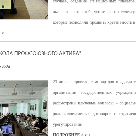
случаев, создание агитационных плакатов
вызвали фоторазоблачение и интеллекту
которые позволили проявить креативность и
 >
ЕВ
из центральных площадей города. Базарная
КОЛА ПРОФСОЮЗНОГО АКТИВА"
6 года
23 апреля провели семинар для председат
организаций государственных учрежден
рассмотрены ключевые вопросы: - социальн
роль коллективных договоров и отрасле
урегулировании
блики Бурятия. Образует городской округ
ПОДРОБНЕЕ > > >