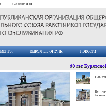
блики Бурятия. Образует городской округ
а
Обратная связь
СПУБЛИКАНСКАЯ ОРГАНИЗАЦИЯ ОБЩЕ
ЛЬНОГО СОЮЗА РАБОТНИКОВ ГОСУДА
ГО ОБСЛУЖИВАНИЯ РФ
УМЕНТЫ
ВЫБОРНЫЕ ОРГАНЫ
НОВОСТИ
ина, основателя Советского государства,
90 лет Бурятской 
 Является самой большой скульптурой
Памятн
Бурятс
балета