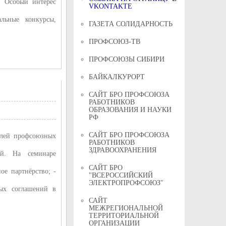
. Особый интерес
VKONTAKTE
альные конкурсы,
ГАЗЕТА СОЛИДАРНОСТЬ
ПРОФСОЮЗ-ТВ
ПРОФСОЮЗЫ СИБИРИ
БАЙКАЛКУРОРТ
САЙТ БРО ПРОФСОЮЗА
РАБОТНИКОВ
ОБРАЗОВАНИЯ И НАУКИ
РФ
САЙТ БРО ПРОФСОЮЗА
елей профсоюзных
РАБОТНИКОВ
ЗДРАВООХРАНЕНИЯ
ий. На семинаре
САЙТ БРО
ое партнёрство; -
"ВСЕРОССИЙСКИЙ
ЭЛЕКТРОПРОФСОЮЗ"
вых соглашений в
САЙТ
МЕЖРЕГИОНАЛЬНОЙ
ТЕРРИТОРИАЛЬНОЙ
ОРГАНИЗАЦИИ