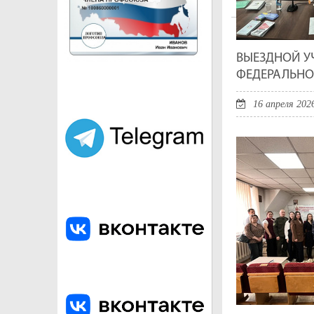
город Улан-Удэ. Население 426 650 (2015).
ВЫЕЗДНОЙ У
ФЕДЕРАЛЬНО
16 апреля 202
ПАМЯТНИК ВЛАДИМИРУ ИЛЬИЧУ ЛЕНИНУ
Скульптурное изваяние головы Владимира Ильича Лен
установленное в центре города на площади Советов.
головы Ленина в мире.