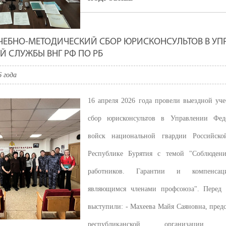
ЧЕБНО-МЕТОДИЧЕСКИЙ СБОР ЮРИСКОНСУЛЬТОВ В УП
Й СЛУЖБЫ ВНГ РФ ПО РБ
6 года
16 апреля 2026 года провели выездной уч
сбор юрисконсультов в Управлении Фед
ина, основателя Советского государства,
 Является самой большой скульптурой
войск национальной гвардии Российск
Республике Бурятия с темой "Соблюдени
работников. Гарантии и компенсац
являющимся членами профсоюза". Перед 
выступили: - Махеева Майя Саяновна, предс
республиканской организации Об