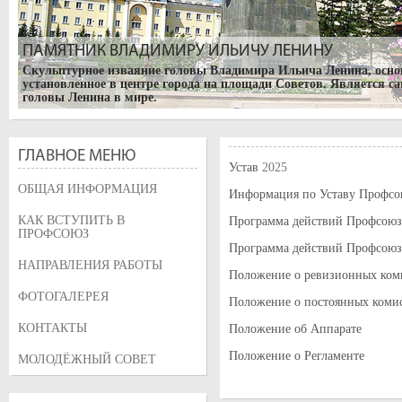
ПАМЯТНИК ВЛАДИМИРУ ИЛЬИЧУ ЛЕНИНУ
Скульптурное изваяние головы Владимира Ильича Ленина, основ
установленное в центре города на площади Советов. Является с
головы Ленина в мире.
ГЛАВНОЕ МЕНЮ
Устав
2025
ОБЩАЯ ИНФОРМАЦИЯ
Информация по Уставу Профсо
КАК ВСТУПИТЬ В
Программа действий Профсоюза
ПРОФСОЮЗ
Программа действий Профсоюза
НАПРАВЛЕНИЯ РАБОТЫ
Положение о ревизионных ком
ФОТОГАЛЕРЕЯ
Положение о постоянных комис
БУРЯТСКИЙ ГОСУДАРСТВЕННЫЙ АКАДЕМИЧЕСКИЙ Т
КОНТАКТЫ
Положение об Аппарате
Музыкальный театр в г. Улан-Удэ. Открыт в 1939 году.
Положение о Регламенте
МОЛОДЁЖНЫЙ СОВЕТ