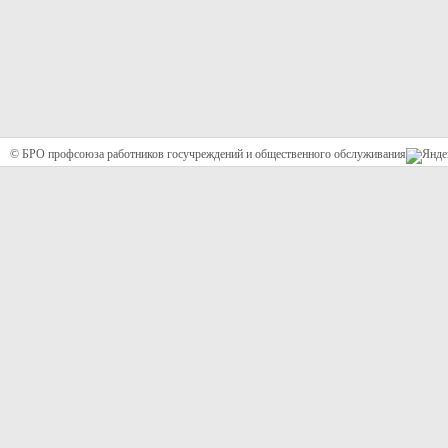
© БРО профсоюза работников госучреждений и общественного обслуживания