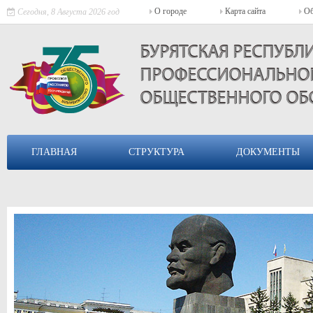
О городе
Карта сайта
Об
Сегодня, 8 Августа 2026 год
БУРЯТСКАЯ РЕСПУБ
ПРОФЕССИОНАЛЬНОГ
ОБЩЕСТВЕННОГО ОБ
ГЛАВНАЯ
СТРУКТУРА
ДОКУМЕНТЫ
ВИД НА ЦЕНТР УЛАН-УДЭ
Улан-Удэ - город в Восточной Сибири, столица Республики Бурят
город Улан-Удэ. Население 426 650 (2015).