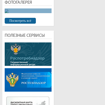
ФОТОГАЛЕРЕЯ
Посмотреть всё
УЛАН-УДЭ. БУРЯТСКИЙ АРБАТ
ПОЛЕЗНЫЕ СЕРВИСЫ
Изначально, улица называлась Трактовая, так как по ней проход
Большая Николаевская, после визита цесаревича Николая. После
была переименована в его честь, и на ней горожане высадили дер
ГОСТИННЫЕ РЯДЫ. АРХИТЕКТОР А. И. ЛОСЕВ
Площадь Революции первая площадь Улан-Удэ, одна из централ