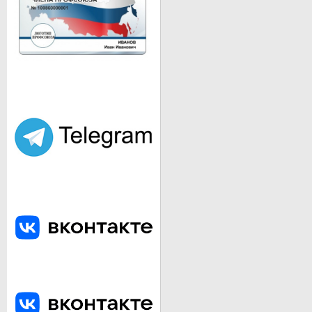
площадь старого Верхнеудинска.
ВИД НА ЦЕНТР УЛАН-УДЭ
Улан-Удэ - город в Восточной Сибири, столица Республики Бурят
город Улан-Удэ. Население 426 650 (2015).