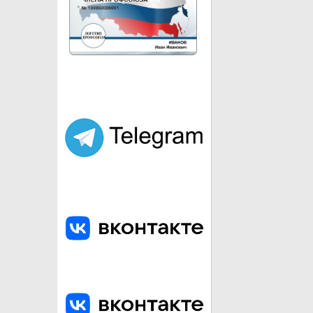
город Улан-Удэ. Население 426 650 (2015).
ПАМЯТНИК ВЛАДИМИРУ ИЛЬИЧУ ЛЕНИНУ
Скульптурное изваяние головы Владимира Ильича Лен
установленное в центре города на площади Советов.
головы Ленина в мире.