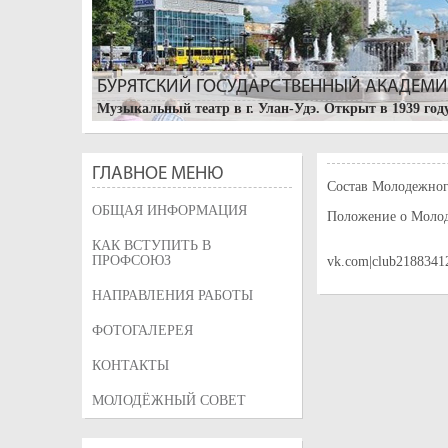
БУРЯТСКИЙ ГОСУДАРСТВЕННЫЙ АКАДЕМИЧ
Музыкальный театр в г. Улан-Удэ. Открыт в 1939 году
ГЛАВНОЕ МЕНЮ
Состав Молодежног
ОБЩАЯ ИНФОРМАЦИЯ
Положение о Молод
КАК ВСТУПИТЬ В
ПРОФСОЮЗ
vk.com|club2188341
НАПРАВЛЕНИЯ РАБОТЫ
УЛАН-УДЭ. БУРЯТСКИЙ АРБАТ
ФОТОГАЛЕРЕЯ
Изначально, улица называлась Трактовая, так как по
Большая Николаевская, после визита цесаревича Нико
КОНТАКТЫ
была переименована в его честь, и на ней горожане в
МОЛОДЁЖНЫЙ СОВЕТ