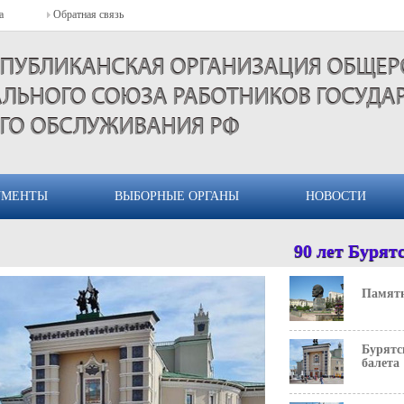
блики Бурятия. Образует городской округ
а
Обратная связь
СПУБЛИКАНСКАЯ ОРГАНИЗАЦИЯ ОБЩЕ
ЛЬНОГО СОЮЗА РАБОТНИКОВ ГОСУДА
ГО ОБСЛУЖИВАНИЯ РФ
УМЕНТЫ
ВЫБОРНЫЕ ОРГАНЫ
НОВОСТИ
ина, основателя Советского государства,
90 лет Бурятск
 Является самой большой скульптурой
Памятн
Бурятс
балета