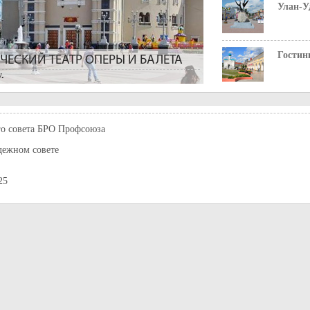
Улан-У
Гостин
ЕСКИЙ ТЕАТР ОПЕРЫ И БАЛЕТА
.
Вид на
о совета БРО Профсоюза
ежном совете
25
 ней проходил Сибирский тракт, а затем
лая. После смерти В. И. Ленина, улица
ысадили деревья.