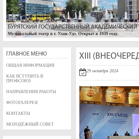
БУРЯТСКИЙ ГОСУДАРСТВЕННЫЙ АКАДЕМИЧЕСКИЙ Т
Музыкальный театр в г. Улан-Удэ. Открыт в 1939 году.
ГЛАВНОЕ МЕНЮ
XIII (ВНЕОЧЕР
ОБЩАЯ ИНФОРМАЦИЯ
29 октября 2024
КАК ВСТУПИТЬ В
ПРОФСОЮЗ
НАПРАВЛЕНИЯ РАБОТЫ
УЛАН-УДЭ. БУРЯТСКИЙ АРБАТ
ФОТОГАЛЕРЕЯ
Изначально, улица называлась Трактовая, так как по ней проход
Большая Николаевская, после визита цесаревича Николая. После
КОНТАКТЫ
была переименована в его честь, и на ней горожане высадили дер
МОЛОДЁЖНЫЙ СОВЕТ