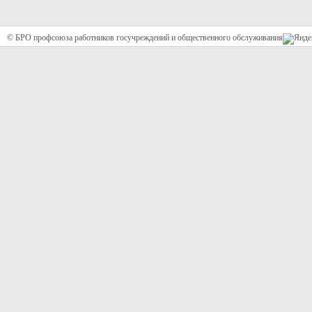
© БРО профсоюза работников госучреждений и общественного обслуживания