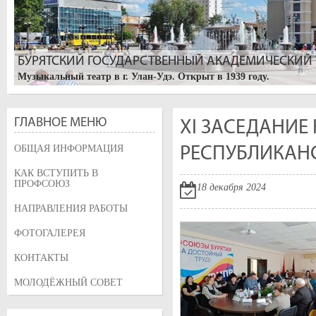
БУРЯТСКИЙ ГОСУДАРСТВЕННЫЙ АКАДЕМИЧЕСКИЙ Т
Музыкальный театр в г. Улан-Удэ. Открыт в 1939 году.
ГЛАВНОЕ МЕНЮ
XI ЗАСЕДАНИЕ
ОБЩАЯ ИНФОРМАЦИЯ
РЕСПУБЛИКАН
КАК ВСТУПИТЬ В
ПРОФСОЮЗ
18 декабря 2024
НАПРАВЛЕНИЯ РАБОТЫ
УЛАН-УДЭ. БУРЯТСКИЙ АРБАТ
ФОТОГАЛЕРЕЯ
Изначально, улица называлась Трактовая, так как по ней проход
Большая Николаевская, после визита цесаревича Николая. После
КОНТАКТЫ
была переименована в его честь, и на ней горожане высадили дер
МОЛОДЁЖНЫЙ СОВЕТ