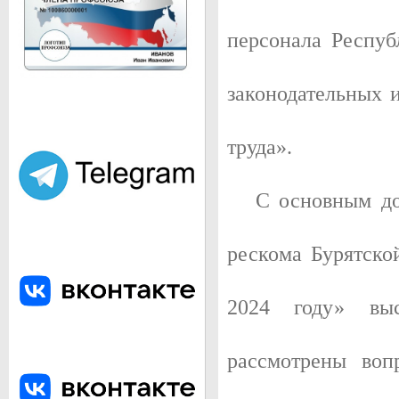
город Улан-Удэ. Население 426 650 (2015).
персонала Респу
законодательных 
труда».
ПАМЯТНИК ВЛАДИМИРУ ИЛЬИЧУ ЛЕНИНУ
С основным докл
Скульптурное изваяние головы Владимира Ильича Ленина, основ
установленное в центре города на площади Советов. Является с
головы Ленина в мире.
рескома Бурятско
2024 году» вы
рассмотрены воп