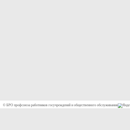
© БРО профсоюза работников госучреждений и общественного обслуживания