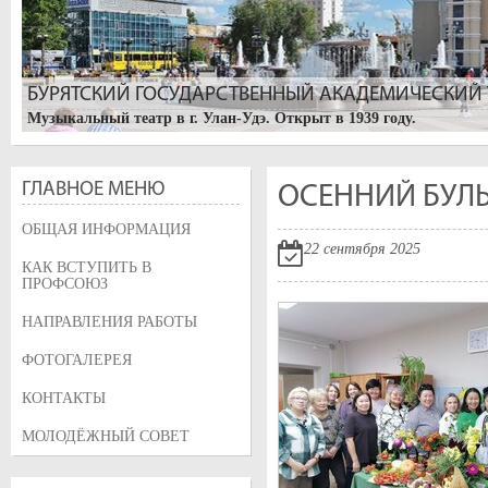
БУРЯТСКИЙ ГОСУДАРСТВЕННЫЙ АКАДЕМИЧЕСКИЙ Т
Музыкальный театр в г. Улан-Удэ. Открыт в 1939 году.
ГЛАВНОЕ МЕНЮ
ОСЕННИЙ БУЛ
ОБЩАЯ ИНФОРМАЦИЯ
22 сентября 2025
КАК ВСТУПИТЬ В
ПРОФСОЮЗ
НАПРАВЛЕНИЯ РАБОТЫ
УЛАН-УДЭ. БУРЯТСКИЙ АРБАТ
ФОТОГАЛЕРЕЯ
Изначально, улица называлась Трактовая, так как по ней проход
Большая Николаевская, после визита цесаревича Николая. После
КОНТАКТЫ
была переименована в его честь, и на ней горожане высадили дер
МОЛОДЁЖНЫЙ СОВЕТ