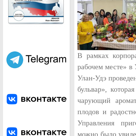
город Улан-Удэ. Население 426 650 (2015).
В рамках корпор
рабочем месте» в 
ПАМЯТНИК ВЛАДИМИРУ ИЛЬИЧУ ЛЕНИНУ
Скульптурное изваяние головы Владимира Ильича Ленина, основ
Улан-Удэ проведе
установленное в центре города на площади Советов. Является с
головы Ленина в мире.
бульвар», котора
чарующий аромат
плодов и радостн
Управления приг
можно было увидет