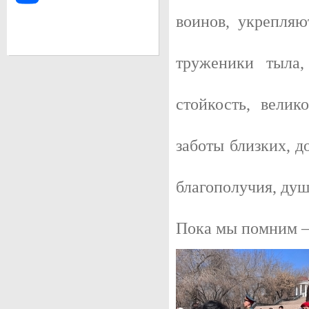
воинов, укрепляю
ПАМЯТНИК ВЛАДИМИРУ ИЛЬИЧУ ЛЕНИНУ
Скульптурное изваяние головы Владимира Ильича Ленина, основ
установленное в центре города на площади Советов. Является с
труженики тыла
головы Ленина в мире.
стойкость, велик
заботы близких, д
благополучия, душ
Пока мы помним —