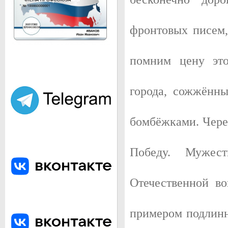
площадь старого Верхнеудинска.
фронтовых писем,
помним цену эт
города, сожжённы
бомбёжками. Через
ВИД НА ЦЕНТР УЛАН-УДЭ
Улан-Удэ - город в Восточной Сибири, столица Республики Бурят
город Улан-Удэ. Население 426 650 (2015).
Победу. Мужес
Отечественной во
примером подлинн