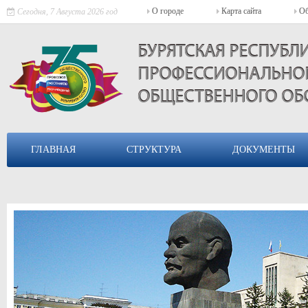
О городе
Карта сайта
Об
Сегодня, 7 Августа 2026 год
БУРЯТСКАЯ РЕСПУБ
ПРОФЕССИОНАЛЬНОГ
ОБЩЕСТВЕННОГО ОБ
ГЛАВНАЯ
СТРУКТУРА
ДОКУМЕНТЫ
ВИД НА ЦЕНТР УЛАН-УДЭ
Улан-Удэ - город в Восточной Сибири, столица Республики Бурят
город Улан-Удэ. Население 426 650 (2015).