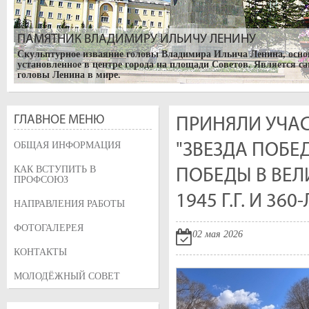
ПАМЯТНИК ВЛАДИМИРУ ИЛЬИЧУ ЛЕНИНУ
Скульптурное изваяние головы Владимира Ильича Ленина, основ
установленное в центре города на площади Советов. Является с
головы Ленина в мире.
ГЛАВНОЕ МЕНЮ
ПРИНЯЛИ УЧАС
ОБЩАЯ ИНФОРМАЦИЯ
"ЗВЕЗДА ПОБЕ
КАК ВСТУПИТЬ В
ПОБЕДЫ В ВЕЛ
ПРОФСОЮЗ
1945 Г.Г. И 3
НАПРАВЛЕНИЯ РАБОТЫ
ФОТОГАЛЕРЕЯ
02 мая 2026
БУРЯТСКИЙ ГОСУДАРСТВЕННЫЙ АКАДЕМИЧЕСКИЙ Т
КОНТАКТЫ
Музыкальный театр в г. Улан-Удэ. Открыт в 1939 году.
МОЛОДЁЖНЫЙ СОВЕТ