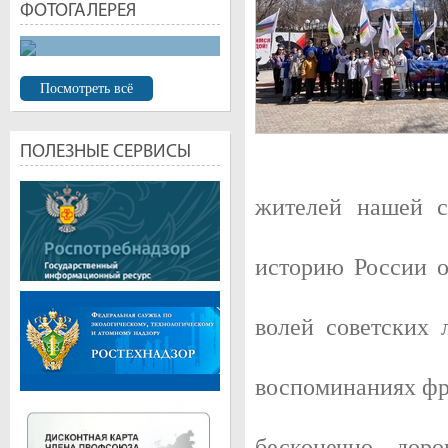
ФОТОГАЛЕРЕЯ
Посмотреть всё
УЛАН-УДЭ. БУРЯТСКИЙ АРБАТ
ПОЛЕЗНЫЕ СЕРВИСЫ
Изначально, улица называлась Трактовая, так как по ней проход
Большая Николаевская, после визита цесаревича Николая. После
была переименована в его честь, и на ней горожане высадили дер
жителей нашей с
историю России о
волей советских
воспоминаниях фро
ГОСТИННЫЕ РЯДЫ. АРХИТЕКТОР А. И. ЛОСЕВ
Площадь Революции первая площадь Улан-Удэ, одна из централ
бесконечно доро