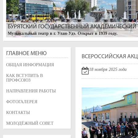
БУРЯТСКИЙ ГОСУДАРСТВЕННЫЙ АКАДЕМИЧЕСКИЙ Т
Музыкальный театр в г. Улан-Удэ. Открыт в 1939 году.
ГЛАВНОЕ МЕНЮ
ВСЕРОССИЙСКАЯ АКЦИ
ОБЩАЯ ИНФОРМАЦИЯ
18 ноября 2025 года
КАК ВСТУПИТЬ В
ПРОФСОЮЗ
НАПРАВЛЕНИЯ РАБОТЫ
УЛАН-УДЭ. БУРЯТСКИЙ АРБАТ
ФОТОГАЛЕРЕЯ
Изначально, улица называлась Трактовая, так как по ней проход
Большая Николаевская, после визита цесаревича Николая. После
КОНТАКТЫ
была переименована в его честь, и на ней горожане высадили дер
МОЛОДЁЖНЫЙ СОВЕТ