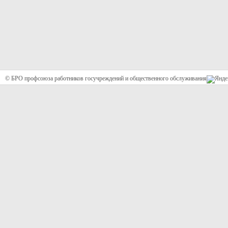
© БРО профсоюза работников госучреждений и общественного обслуживания